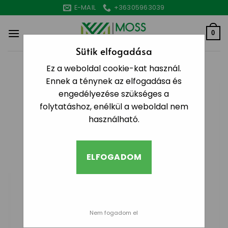
Skip
E-MAIL
+36305963039
to
content
0
Sütik elfogadása
Ez a weboldal cookie-kat használ.
Ennek a ténynek az elfogadása és
engedélyezése szükséges a
folytatáshoz, enélkül a weboldal nem
használható.
ELFOGADOM
Nem fogadom el