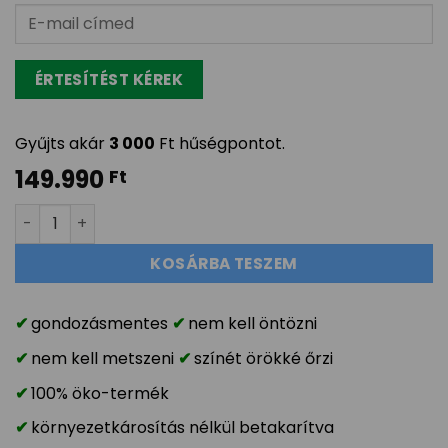
Gyűjts akár
3 000
Ft hűségpontot.
149.990
Ft
65x120cm egyszínű zuzmó kép fa keretben (5 keretszín,
KOSÁRBA TESZEM
gondozásmentes
nem kell öntözni
nem kell metszeni
színét örökké őrzi
100% öko-termék
környezetkárosítás nélkül betakarítva