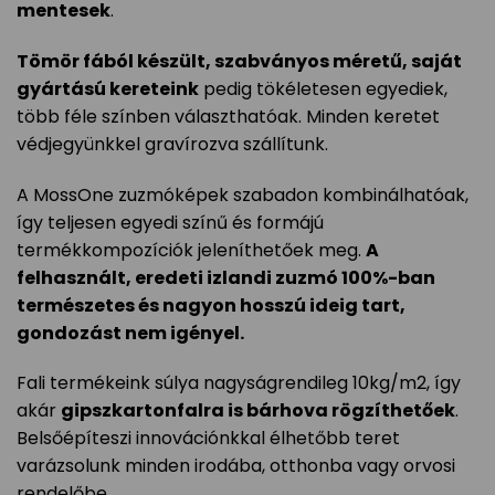
mentesek
.
Tömör fából készült, szabványos méretű, saját
gyártású kereteink
pedig tökéletesen egyediek,
több féle színben választhatóak. Minden keretet
védjegyünkkel gravírozva szállítunk.
A MossOne zuzmóképek szabadon kombinálhatóak,
így teljesen egyedi színű és formájú
termékkompozíciók jeleníthetőek meg.
A
felhasznált, eredeti izlandi zuzmó 100%-ban
természetes és nagyon hosszú ideig tart,
gondozást nem igényel.
Fali termékeink súlya nagyságrendileg 10kg/m2, így
akár
gipszkartonfalra is bárhova rögzíthetőek
.
Belsőépíteszi innovációnkkal élhetőbb teret
varázsolunk minden irodába, otthonba vagy orvosi
rendelőbe.