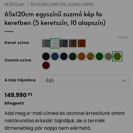
KEZDŐLAP
/
EGYSZÍNŰ KERETES ZUZMÓ KÉPEK
65x120cm egyszínű zuzmó kép fa
keretben (5 keretszín, 10 alapszín)
TÖRLÉS
Keret színe
Zuzmó színe
A kép tájolása
149.990
Ft
Elfogyott
Add meg e-mail címed és azonnal értesítünk amint
raktárunkba érkezik! Sajnáljuk, de a termék
átmenetileg pár napja nem elérhető.