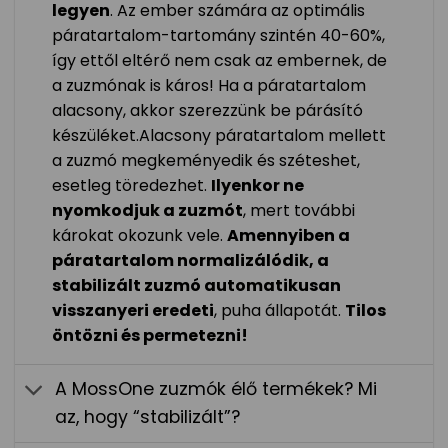
legyen
. Az ember számára az optimális
páratartalom-tartomány szintén 40-60%,
így ettől eltérő nem csak az embernek, de
a zuzmónak is káros! Ha a páratartalom
alacsony, akkor szerezzünk be párásító
készüléket.Alacsony páratartalom mellett
a zuzmó megkeményedik és széteshet,
esetleg töredezhet.
Ilyenkor ne
nyomkodjuk a zuzmót
, mert további
károkat okozunk vele.
Amennyiben a
páratartalom normalizálódik, a
stabilizált zuzmó automatikusan
visszanyeri eredeti
, puha állapotát.
Tilos
öntözni és permetezni!
A MossOne zuzmók élő termékek? Mi
az, hogy “stabilizált”?