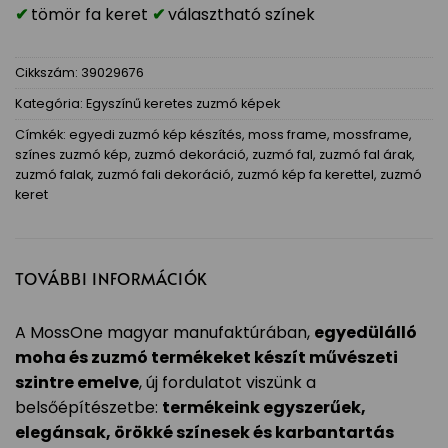
tömör fa keret
választható színek
Cikkszám:
39029676
Kategória:
Egyszínű keretes zuzmó képek
Címkék:
egyedi zuzmó kép készítés
,
moss frame
,
mossframe
,
színes zuzmó kép
,
zuzmó dekoráció
,
zuzmó fal
,
zuzmó fal árak
,
zuzmó falak
,
zuzmó fali dekoráció
,
zuzmó kép fa kerettel
,
zuzmó
keret
TOVÁBBI INFORMÁCIÓK
A MossOne magyar manufaktúrában,
egyedülálló
moha és zuzmó termékeket készít művészeti
szintre emelve
, új fordulatot viszünk a
belsőépítészetbe:
termékeink egyszerűek,
elegánsak, örökké színesek és karbantartás