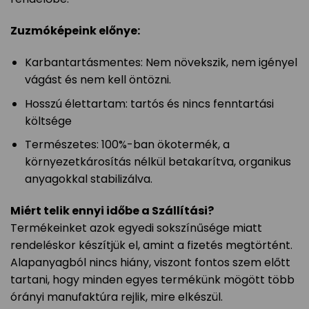
Zuzmóképeink előnye:
Karbantartásmentes: Nem növekszik, nem igényel
vágást és nem kell öntözni.
Hosszú élettartam: tartós és nincs fenntartási
költsége
Természetes: 100%-ban ökotermék, a
környezetkárosítás nélkül betakarítva, organikus
anyagokkal stabilizálva.
Miért telik ennyi időbe a Szállítási?
Termékeinket azok egyedi sokszínűsége miatt
rendeléskor készítjük el, amint a fizetés megtörtént.
Alapanyagból nincs hiány, viszont fontos szem előtt
tartani, hogy minden egyes termékünk mögött több
órányi manufaktúra rejlik, mire elkészül.