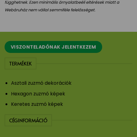
függhetnek. Ezen minimális árnyalatbeéli eltérések miatt a
Webáruház nem vállal semmiféle felelősséget.
VISZONTELADÓNAK JELENTKEZEM
TERMÉKEK
Asztali zuzmó dekorációk
Hexagon zuzmó képek
Keretes zuzmó képek
CÉGINFORMÁCIÓ