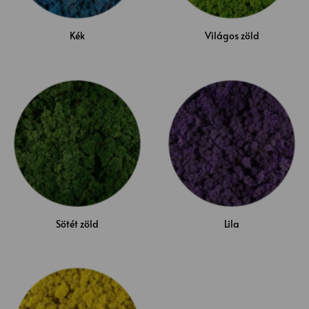
Kék
Világos zöld
Sötét zöld
Lila