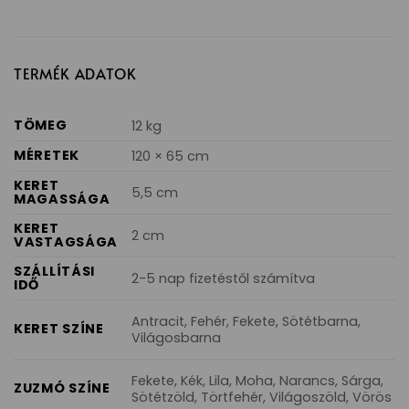
TERMÉK ADATOK
TÖMEG
12 kg
MÉRETEK
120 × 65 cm
KERET
5,5 cm
MAGASSÁGA
KERET
2 cm
VASTAGSÁGA
SZÁLLÍTÁSI
2-5 nap fizetéstől számítva
IDŐ
Antracit, Fehér, Fekete, Sötétbarna,
KERET SZÍNE
Világosbarna
Fekete, Kék, Lila, Moha, Narancs, Sárga,
ZUZMÓ SZÍNE
Sötétzöld, Törtfehér, Világoszöld, Vörös