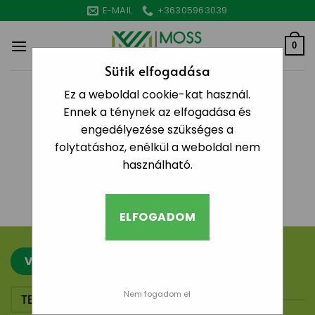
Skip
E-MAIL
+36305963039
to
content
0
Sütik elfogadása
Ez a weboldal cookie-kat használ.
KEZDŐLAP
/
“KÖR ALAKÚ MOHA CSEMPE”
CÍMKÉVEL RENDELKEZŐ TERMÉKEK
Ennek a ténynek az elfogadása és
engedélyezése szükséges a
SZŰRÉS
folytatáshoz, enélkül a weboldal nem
használható.
Egy termék se felelt meg a keresésnek.
ELFOGADOM
VISZONTELADÓNAK JELENTKEZEM
Nem fogadom el
TERMÉKEK